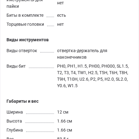
нет
пайки
Биты в комплекте
есть
Торцевые головки
нет
Виды инструментов
Виды отверток
отвертка-держатель для
наконечников
Виды бит
PH0, PH1, H1.5, PH00, PH000, SL1.5,
T2, T3, T4, TW1, H2.5, T5H, T6H, T8H,
T9H, T10H, U2.6, P2, P5, H2.0, SL2.0,
Y0.6, W1.5
Габариты и вес
Ширина
12 см
Высота
1.66 см
Глубина
1.66 см