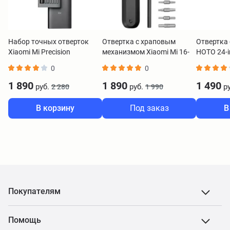
Набор точных отверток
Отвертка с храповым
Отвертка 
Xiaomi Mi Precision
механизмом Xiaomi Mi 16-
HOTO 24-in
Screwdriver Kit 24-in-1
in-1 Ratchet Screwdriver
Screwdriv
0
0
BHR4680GL
BHR4779GL
HTT0004
1 890
1 890
1 490
руб.
руб.
ру
2 280
1 990
В корзину
Под заказ
В
Покупателям
Помощь