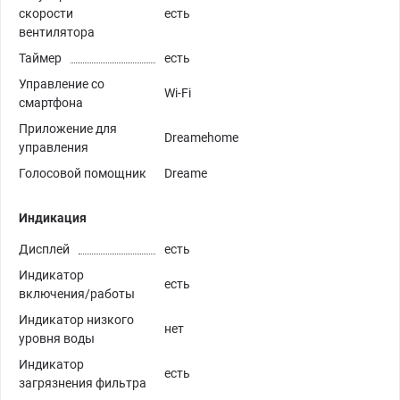
скорости
есть
вентилятора
Таймер
есть
Управление со
Wi-Fi
смартфона
Приложение для
Dreamehome
управления
Голосовой помощник
Dreame
Индикация
Дисплей
есть
Индикатор
есть
включения/работы
Индикатор низкого
нет
уровня воды
Индикатор
есть
загрязнения фильтра