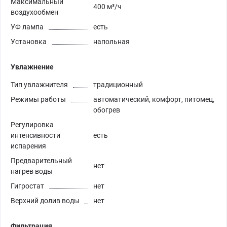
Максимальный
400 м³/ч
воздухообмен
УФ лампа
есть
Установка
напольная
Увлажнение
Тип увлажнителя
традиционный
Режимы работы
автоматический, комфорт, питомец,
обогрев
Регулировка
интенсивности
есть
испарения
Предварительный
нет
нагрев воды
Гигростат
нет
Верхний долив воды
нет
Фильтрация