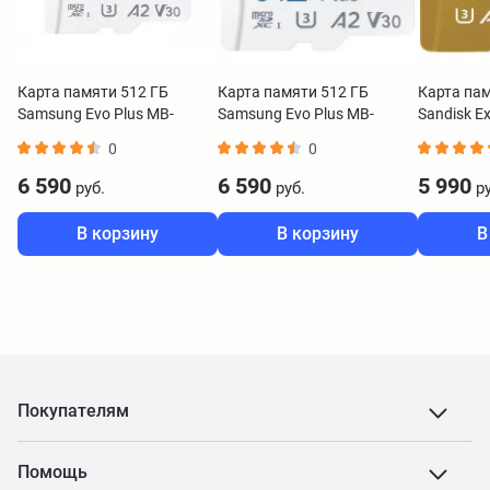
Карта памяти 512 ГБ
Карта памяти 512 ГБ
Карта пам
Samsung Evo Plus MB-
Samsung Evo Plus MB-
Sandisk E
MC512KA
MC512SA
400G-GN
0
0
6 590
6 590
5 990
руб.
руб.
ру
В корзину
В корзину
В
Покупателям
Помощь