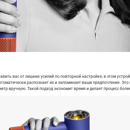
бавить вас от лишних усилий по повторной настройке, в этом устр
втоматически распознает их и запоминает ваши предпочтения. Это
етр вручную. Такой подход экономит время и делает процесс боле