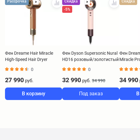
Рассрочка
Скидка
Скидка
>
>
-5%
Фен Dreame Hair Miracle
Фен Dyson Supersonic Nural
Фен Dream
High-Speed Hair Dryer
HD16 розовый/золотистый
Miracle Pr
золотистый
золотист
0
0
27 990
32 990
34 990
руб.
руб.
34 990
В корзину
Под заказ
В