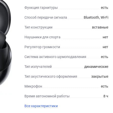
Функция гарнитуры
есть
Способ передачи сигнала
Bluetooth, Wi-Fi
Тип конструкции
вставные
Наушники для спорта
нет
Регулятор громкости
нет
Система активного шумоподавления
есть
Тип излучателей
динамические
Тип акустического оформления
закрытые
Микрофон
есть
Время автономной работы
8 ч
Все характеристики