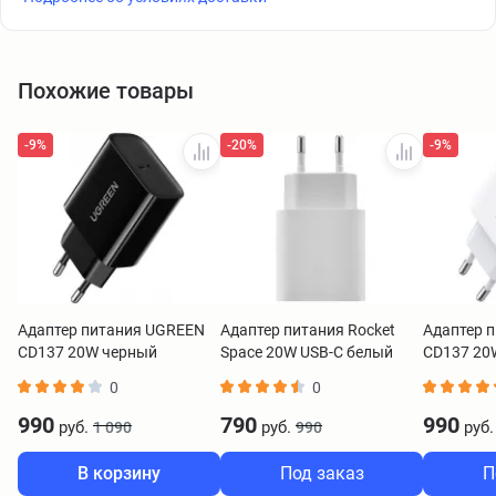
Похожие товары
-9%
-20%
-9%
Адаптер питания UGREEN
Адаптер питания Rocket
Адаптер 
CD137 20W черный
Space 20W USB-C белый
CD137 20
0
0
990
790
990
руб.
руб.
руб.
1 090
990
В корзину
Под заказ
П