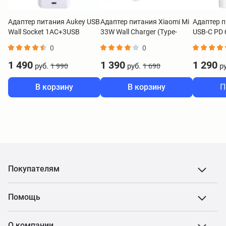
Адаптер питания Aukey USB
Адаптер питания Xiaomi Mi
Адаптер 
Wall Socket 1AC+3USB
33W Wall Charger (Type-
USB-C PD
белый
A+Type-C) BHR4996GL
0
0
1 490
1 390
1 290
руб.
руб.
ру
1 990
1 690
В корзину
В корзину
П
Покупателям
Помощь
О компании