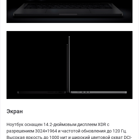
Экран
Ноутбук оснащен 14.2-дюймовым дисплеем XDR с
разрешением 3024×1964 и частотой обновления до 120 Гц.
Высокая яркость до 1000 нит и широкий цветовой охват DCI-