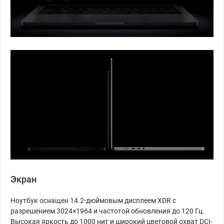
Экран
Ноутбук оснащен 14.2-дюймовым дисплеем XDR с
разрешением 3024×1964 и частотой обновления до 120 Гц.
Высокая яркость до 1000 нит и широкий цветовой охват DCI-