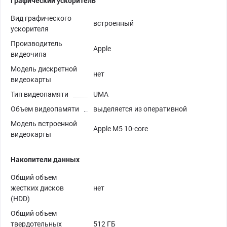
Графический ускоритель
Вид графического
встроенный
ускорителя
Производитель
Apple
видеочипа
Модель дискретной
нет
видеокарты
Тип видеопамяти
UMA
Объем видеопамяти
выделяется из оперативной
Модель встроенной
Apple M5 10-core
видеокарты
Накопители данных
Общий объем
жестких дисков
нет
(HDD)
Общий объем
твердотельных
512 ГБ