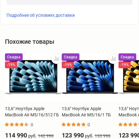
Подробнее об условиях доставки
Похожие товары
Скидка
Скидка
Скидка
-19%
-19%
-19%
13,6" Ноутбук Apple
13,6" Ноутбук Apple
13,6" Ноу
MacBook Air M5/16/512 ГБ
MacBook Air M5/16/1 ТБ
MacBook A
голубой MDHH4
черный MDHF4
золотист
0
0
114 990
123 990
123 99
руб.
руб.
142 990
153 990