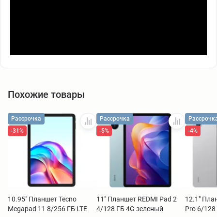
Похожие товары
Рассрочка
Рассрочка
Рассрочк
-31%
-5%
-4%
10.95" Планшет Tecno
11" Планшет REDMI Pad 2
12.1" Пла
Megapad 11 8/256 ГБ LTE
4/128 ГБ 4G зеленый
Pro 6/128 