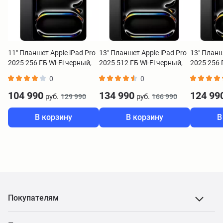
11" Планшет Apple iPad Pro
13" Планшет Apple iPad Pro
13" Планш
2025 256 ГБ Wi-Fi черный,
2025 512 ГБ Wi-Fi черный,
2025 256 Г
без RuStore
без RuStore
черный, б
0
0
104 990
134 990
124 99
руб.
руб.
129 990
166 990
В корзину
В корзину
В
Покупателям