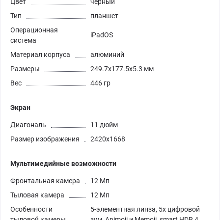
Цвет
черный
Тип
планшет
Операционная
iPadOS
система
Материал корпуса
алюминий
Размеры
249.7x177.5x5.3 мм
Вес
446 гр
Экран
Диагональ
11 дюйм
Размер изображения
2420x1668
Мультимедийные возможности
Фронтальная камера
12 Мп
Тыловая камера
12 Мп
Особенности
5-элементная линза, 5х цифровой
тыловой камеры
зум, Animoji и Memoji, smart HDR 4,