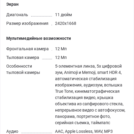
Экран
Диагональ
11 дюйм
Размер изображения
2420x1668
Мультимедийные возможности
Фронтальная камера
12 Мп
Тыловая камера
12 Мп
Особенности
5-элементная линза, 5х цифровой
тыловой камеры
зум, Animoji и Memoji, smart HDR 4,
автоматическая стабилизация
изображения, аудиозум, вспышка
True Tone, кинемато­графическая
стабилизация видео, крышка
объектива из сапфирового стекла,
непрерывное видео с автофокусом,
панорама, портретное фото,
серийная съемка, таймлапс
Аудио
AAC, Apple Lossless, WAV, MP3