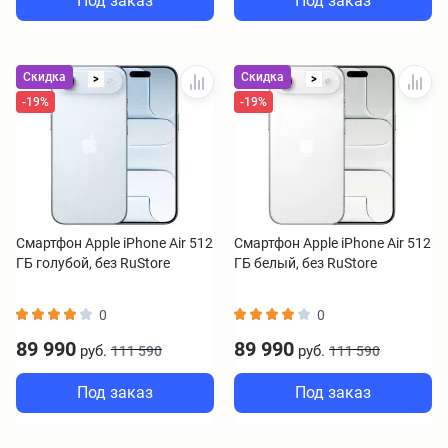
Под заказ
Под заказ
Скидка
Скидка
>
>
-19%
-19%
Смартфон Apple iPhone Air 512
Смартфон Apple iPhone Air 512
ГБ голубой, без RuStore
ГБ белый, без RuStore
0
0
89 990
89 990
руб.
руб.
111 590
111 590
Под заказ
Под заказ