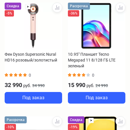
Скидка
Рассрочка
>
-5%
-36%
Фен Dyson Supersonic Nural
10.95" Планшет Tecno
HD16 розовый/золотистый
Megapad 11 8/128 ГБ LTE
зеленый
0
0
32 990
15 990
руб.
руб.
34 990
24 990
Под заказ
Под заказ
Рассрочка
Скидка
>
-10%
-19%