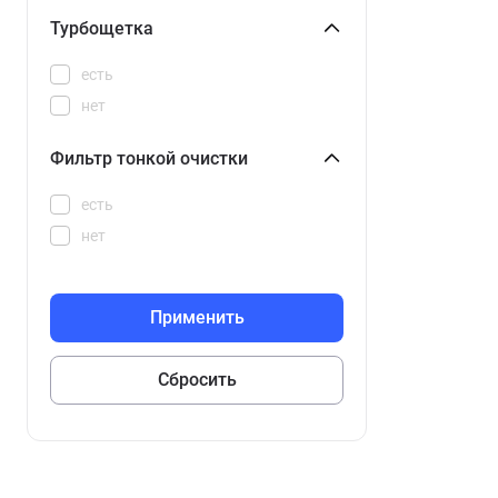
Турбощетка
есть
нет
Фильтр тонкой очистки
есть
нет