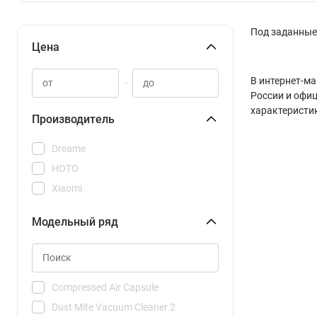
Под заданные 
Цена
В интернет-ма
–
России и офи
характеристи
Производитель
Dreame
HOTO
Xiaomi
Модельный ряд
Compressed Air Capsule
Dust Mite Vacuum Cleaner 2