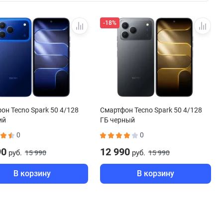
-18%
он Tecno Spark 50 4/128
Смартфон Tecno Spark 50 4/128
ий
ГБ черный
0
0
90
12 990
руб.
руб.
15 990
15 990
В корзину
В корзину