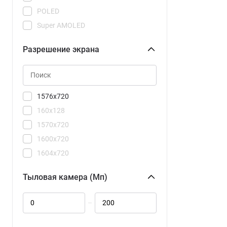
15R
POLED
15T
Super AMOLED
15T Pro
Super AMOLED Plus
17
Разрешение экрана
Super Retina XDR
17 Ultra
TN
17T
17T Pro
1576x720
105 DS TA-1416
160x128
A5
1570x720
A7 Pro
1600x720
C71
1604x720
C81 Pro
1608x720
C85
Тыловая камера (Мп)
1640x720
C85 Pro
2184x1968
F7 Pro
–
2340x1080
F7 Ultra
2344x1080