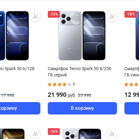
-15%
-18%
o Spark 50 6/128
Смартфон Tecno Spark 50 8/256
Смартф
ГБ серый
ГБ син
0
21 990
12 9
руб.
17 990
25 990
корзину
В корзину
-16%