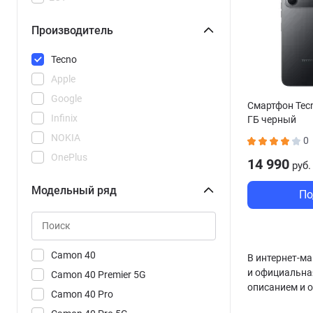
Производитель
Tecno
Apple
Google
Смартфон Tecn
Infinix
ГБ черный
NOKIA
0
OnePlus
14 990
руб.
POCO
Модельный ряд
По
REDMI
Realme
Samsung
Vivo
Camon 40
В интернет-ма
и официальна
Xiaomi
Camon 40 Premier 5G
описанием и 
Camon 40 Pro