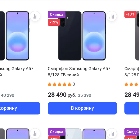
-19%
Скидка
-19%
sung Galaxy A57
Смартфон Samsung Galaxy A57
Смартф
й
8/128 ГБ синий
8/128 
0
28 490
28 4
руб.
40 290
35 390
корзину
В корзину
Скидка
Скидк