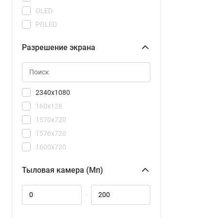
15R
OLED
15T
POLED
15T Pro
Super AMOLED
17
Разрешение экрана
Super Retina XDR
17 Ultra
TN
17T
17T Pro
2340x1080
105 DS TA-1416
160x128
A5
1570x720
A7 Pro
1576x720
C71
1600x720
C81 Pro
1604x720
C85
Тыловая камера (Мп)
1608x720
C85 Pro
1640x720
Camon 40
–
2184x1968
Camon 40 Premier 5G
2344x1080