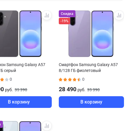
Скидка
-19%
он Samsung Galaxy A57
Смартфон Samsung Galaxy A57
ГБ серый
8/128 ГБ фиолетовый
0
0
90
28 490
руб.
руб.
35 390
35 390
В корзину
В корзину
а