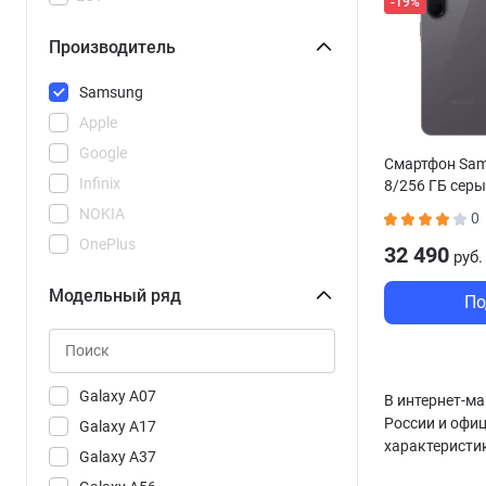
-19%
Производитель
Samsung
Apple
Google
Смартфон Sam
Infinix
8/256 ГБ сер
NOKIA
0
OnePlus
32 490
руб.
POCO
Модельный ряд
По
REDMI
Realme
Tecno
Vivo
Galaxy A07
В интернет-ма
России и офи
Xiaomi
Galaxy A17
характеристи
Galaxy A37