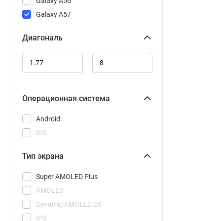
Galaxy A56
Galaxy A57
Galaxy A57 CAU
Диагональ
Galaxy S25 FE
Galaxy S25 Ultra
–
Galaxy S26
Galaxy S26 CAU
Galaxy S26 Plus
Операционная система
Galaxy S26 Plus CAU
Android
Galaxy S26 Ultra
iOS
Galaxy S26 Ultra CAU
Galaxy Z Flip 7
Тип экрана
Galaxy Z Flip 7 FE
Super AMOLED Plus
Galaxy Z Fold 7
AMOLED
15
Dynamic AMOLED 2X
15C
IPS