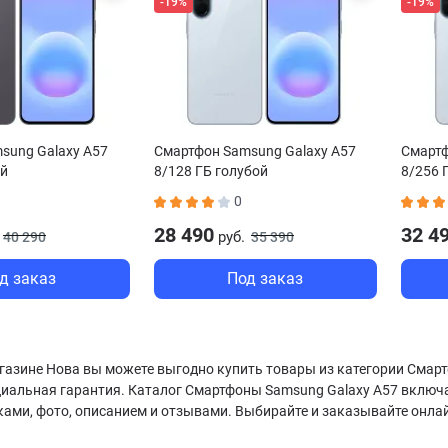
-19%
-19%
sung Galaxy A57
Смартфон Samsung Galaxy A57
Смартф
ый
8/128 ГБ голубой
8/256 
0
28 490
32 4
руб.
40 290
35 390
д заказ
Под заказ
газине Нова вы можете выгодно купить товары из категории Смарт
циальная гарантия. Каталог Смартфоны Samsung Galaxy A57 включ
ками, фото, описанием и отзывами. Выбирайте и заказывайте онла