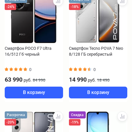
-24%
-18%
Смартфон POCO F7 Ultra
Смартфон Tecno POVA 7 Neo
16/512 Гб черный
8/128 ГБ серебристый
0
0
63 990
14 990
руб.
руб.
84 990
18 490
В корзину
В корзину
Рассрочка
Скидка
-20%
-19%