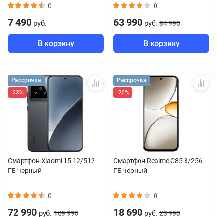
0
0
7 490
63 990
руб.
руб.
84 990
В корзину
В корзину
Рассрочка
Рассрочка
-33%
-22%
Смартфон Xiaomi 15 12/512
Смартфон Realme C85 8/256
ГБ черный
ГБ черный
0
0
72 990
18 690
руб.
руб.
109 990
23 990