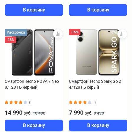
В корзину
В корзину
-15%
Рассрочка
-18%
Смартфон Tecno POVA 7 Neo
Смартфон Tecno Spark Go 2
8/128 ГБ черный
4/128 ГБ серый
0
0
14 990
7 990
руб.
руб.
18 490
9 490
В корзину
В корзину