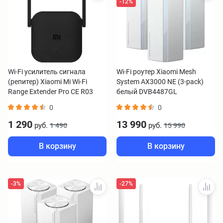
-12%
Wi-Fi усилитель сигнала
Wi-Fi роутер Xiaomi Mesh
(репитер) Xiaomi Mi Wi-Fi
System AX3000 NE (3-pack)
Range Extender Pro CE R03
белый DVB4487GL
DVB4352GL
0
0
1 290
13 990
руб.
руб.
1 490
15 990
В корзину
В корзину
-3%
-27%