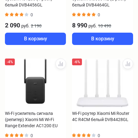
белый DVB4456GL
белый DVB4464GL
0
0
2 090
8 990
руб.
руб.
2 190
10 490
В корзину
В корзину
-4%
-6%
Wi-Fi усилитель сигнала
Wi-Fi роутер Xiaomi Mi Router
(репитер) Xiaomi Mi Wi-Fi
4C R4CM белый DVB4428GL
Range Extender AC1200 EU
RC04 DVB4348GL
0
0