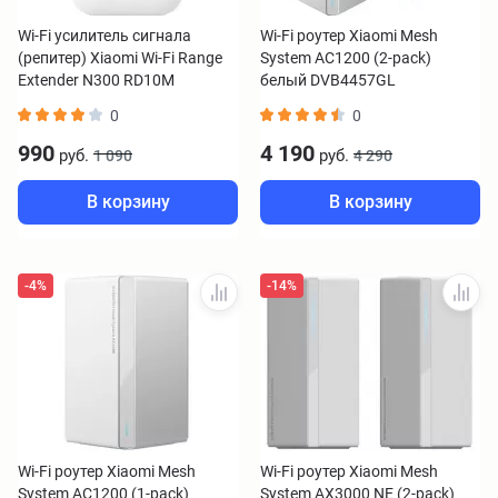
Wi-Fi усилитель сигнала
Wi-Fi роутер Xiaomi Mesh
(репитер) Xiaomi Wi-Fi Range
System AC1200 (2-pack)
Extender N300 RD10M
белый DVB4457GL
DVB4447GL
0
0
990
4 190
руб.
руб.
1 090
4 290
В корзину
В корзину
-4%
-14%
Wi-Fi роутер Xiaomi Mesh
Wi-Fi роутер Xiaomi Mesh
System AC1200 (1-pack)
System AX3000 NE (2-pack)