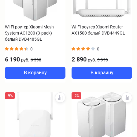
Wi-Fi роутер Xiaomi Mesh
Wi-Fi роутер Xiaomi Router
System AC1200 (3-pack)
AX1500 белый DVB4449GL
белый DVB4485GL
0
0
6 190
2 890
руб.
руб.
6 390
3 990
В корзину
В корзину
-9%
-2%