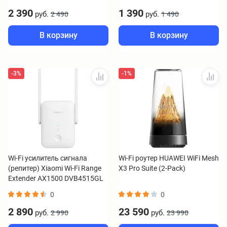
2 390
1 390
руб.
руб.
2 490
1 490
В корзину
В корзину
-3%
-1%
Wi-Fi усилитель сигнала
Wi-Fi роутер HUAWEI WiFi Mesh
(репитер) Xiaomi Wi-Fi Range
X3 Pro Suite (2-Pack)
Extender AX1500 DVB4515GL
0
0
2 890
23 590
руб.
руб.
2 990
23 990