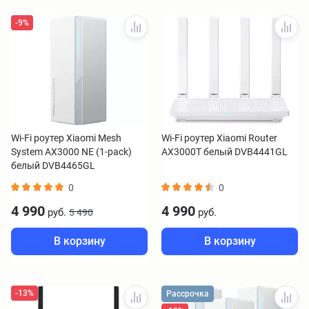
-9%
Wi-Fi роутер Xiaomi Mesh
Wi-Fi роутер Xiaomi Router
System AX3000 NE (1-pack)
AX3000T белый DVB4441GL
белый DVB4465GL
0
0
4 990
4 990
руб.
руб.
5 490
В корзину
В корзину
-13%
Рассрочка