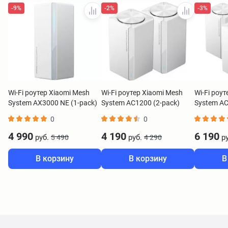
-9%
-2%
-3%
Wi-Fi роутер Xiaomi Mesh
Wi-Fi роутер Xiaomi Mesh
Wi-Fi роу
System AX3000 NE (1-pack)
System AC1200 (2-pack)
System AC
белый DVB4465GL
белый DVB4457GL
белый DV
0
0
4 990
4 190
6 190
руб.
руб.
ру
5 490
4 290
В корзину
В корзину
В