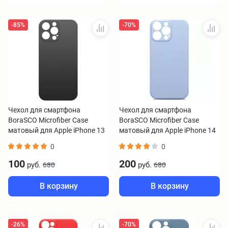
-85%
-70%
Чехол для смартфона
Чехол для смартфона
BoraSCO Microfiber Case
BoraSCO Microfiber Case
матовый для Apple iPhone 13
матовый для Apple iPhone 14
pro черный
Pro Max лавандовый
0
0
100
200
руб.
руб.
680
680
В корзину
В корзину
-26%
-70%