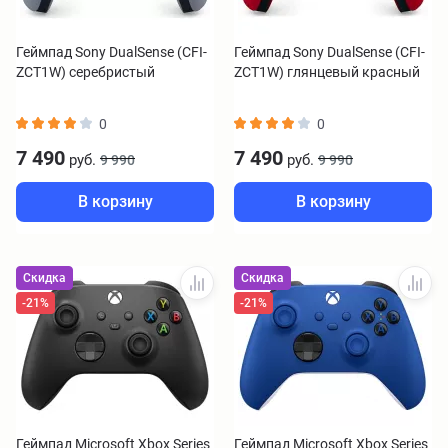
Геймпад Sony DualSense (CFI-
Геймпад Sony DualSense (CFI-
ZCT1W) серебристый
ZCT1W) глянцевый красный
0
0
7 490
7 490
руб.
руб.
9 990
9 990
В корзину
В корзину
Скидка
Скидка
-21%
-21%
Геймпад Microsoft Xbox Series
Геймпад Microsoft Xbox Series