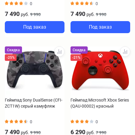
0
0
7 490
7 490
руб.
руб.
9 990
9 990
Под заказ
Под заказ
Скидка
Скидка
-25%
-21%
Геймпад Sony DualSense (CFI-
Геймпад Microsoft Xbox Series
ZCT1W) серый камуфляж
(QAU-00002) красный
0
0
7 490
6 290
руб.
руб.
9 990
7 990