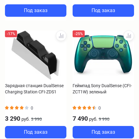
Под заказ
Под заказ
-17%
-25%
Зарядная станция DualSense
Геймпад Sony DualSense (CFI-
Charging Station CFI-ZDS1
ZCT1W) зеленый
0
0
3 290
7 490
руб.
руб.
3 990
9 990
Под заказ
Под заказ