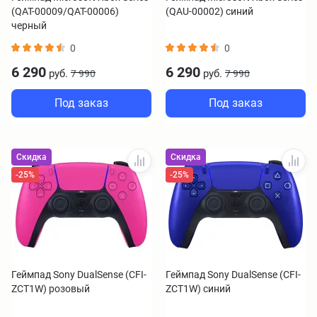
(QAT-00009/QAT-00006)
(QAU-00002) синий
черный
0
0
6 290
6 290
руб.
руб.
7 990
7 990
Под заказ
Под заказ
Скидка
Скидка
-25%
-25%
Геймпад Sony DualSense (CFI-
Геймпад Sony DualSense (CFI-
ZCT1W) розовый
ZCT1W) синий