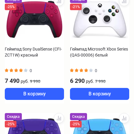
-25%
-21%
Геймпад Sony DualSense (CFI-
Геймпад Microsoft Xbox Series
ZCT1W) красный
(QAS-00006) белый
0
0
7 490
6 290
руб.
руб.
9 990
7 990
В корзину
В корзину
Скидка
Скидка
-25%
-25%