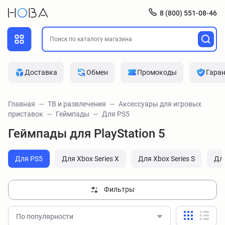
8 (800) 551-08-46
Доставка
Обмен
Промокоды
Гара
Главная
ТВ и развлечения
Аксессуары для игровых
приставок
Геймпады
Для PS5
Геймпады для PlayStation 5
Для PS5
Для Xbox Series X
Для Xbox Series S
Дл
Фильтры
По популярности