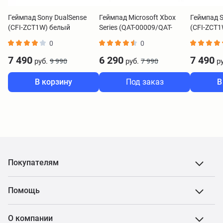
Геймпад Sony DualSense
Геймпад Microsoft Xbox
Геймпад S
(CFI-ZCT1W) белый
Series (QAT-00009/QAT-
(CFI-ZCT
00006) черный
0
0
7 490
6 290
7 490
руб.
руб.
ру
9 990
7 990
В корзину
Под заказ
В
Покупателям
Помощь
О компании