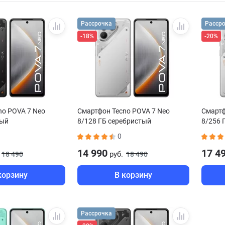
Рассрочка
Расср
-18%
-20%
no POVA 7 Neo
Смартфон Tecno POVA 7 Neo
Смартф
ный
8/128 ГБ серебристый
8/256 
0
14 990
17 4
руб.
18 490
18 490
корзину
В корзину
Рассрочка