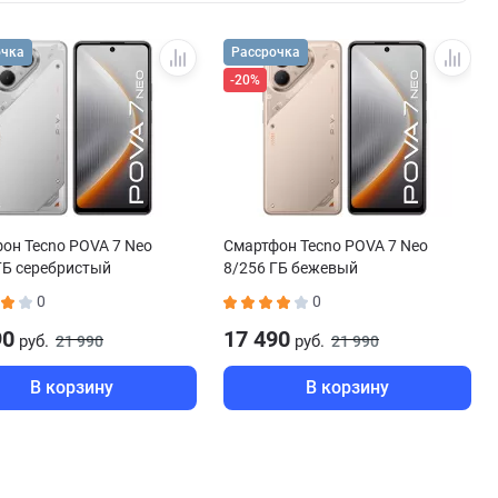
очка
Рассрочка
-20%
он Tecno POVA 7 Neo
Смартфон Tecno POVA 7 Neo
ГБ серебристый
8/256 ГБ бежевый
0
0
90
17 490
руб.
руб.
21 990
21 990
В корзину
В корзину