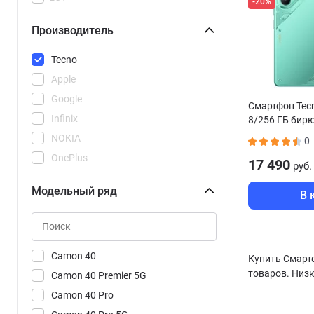
-20%
Производитель
Tecno
Apple
Google
Смартфон Tec
Infinix
8/256 ГБ бир
NOKIA
0
OnePlus
17 490
руб.
POCO
Модельный ряд
В 
REDMI
Realme
Samsung
Vivo
Camon 40
Купить Смартф
товаров. Низк
Xiaomi
Camon 40 Premier 5G
Camon 40 Pro