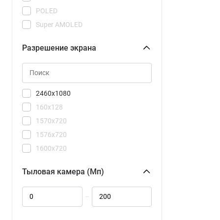
15R
POLED
15T
Super AMOLED
15T Pro
Super AMOLED Plus
17
Разрешение экрана
Super Retina XDR
17 Ultra
TN
17T
17T Pro
2460x1080
105 DS TA-1416
160x128
A5
1570x720
A7 Pro
1576x720
C71
1600x720
C81 Pro
1604x720
C85
Тыловая камера (Мп)
1608x720
C85 Pro
1640x720
F7 Pro
–
2184x1968
F7 Ultra
2340x1080