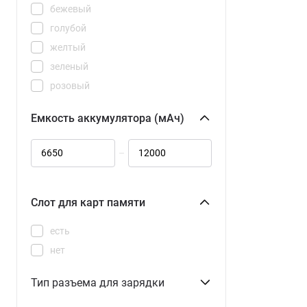
2800x1840
бежевый
3200x2136
голубой
желтый
зеленый
розовый
серебристый
Емкость аккумулятора (мАч)
серый
синий
–
фиолетовый
черный
Слот для карт памяти
есть
нет
Тип разъема для зарядки