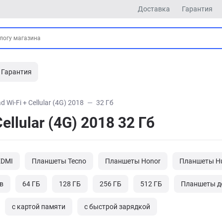
Доставка
Гарантия
Гарантия
ad Wi-Fi + Cellular (4G) 2018
32 Гб
ellular (4G) 2018 32 Гб
EDMI
Планшеты Tecno
Планшеты Honor
Планшеты H
в
64 ГБ
128 ГБ
256 ГБ
512 ГБ
Планшеты до
с картой памяти
с быстрой зарядкой