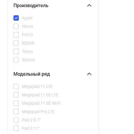
Производитель
Apple
Honor
POCO
REDMI
Tecno
Xiaomi
Модельный ряд
Megapad 11 LTE
Megapad 11 SE LTE
Megapad 11 SE Wi-Fi
Megapad Pro LTE
Pad 2 9.7"
Pad 2 11"