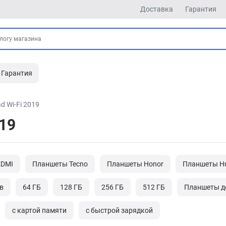
Доставка
Гарантия
Гарантия
ad Wi-Fi 2019
019
EDMI
Планшеты Tecno
Планшеты Honor
Планшеты H
в
64 ГБ
128 ГБ
256 ГБ
512 ГБ
Планшеты до
с картой памяти
с быстрой зарядкой