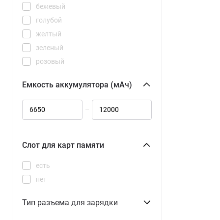
2800x1840
бежевый
3200x2136
голубой
желтый
зеленый
розовый
серебристый
Емкость аккумулятора (мАч)
серый
синий
–
фиолетовый
черный
Слот для карт памяти
есть
нет
Тип разъема для зарядки