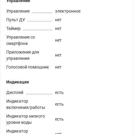
Управление
Управление
электронное
Пульт ДУ
нет
Таймер
нет
Управление со
нет
смартфона
Приложение для
нет
управления
Голосовой помощник
нет
Индикация
Дисплей
есть
Индикатор
есть
включения/работы
Индикатор низкого
есть
уровня воды
Индикатор
нет