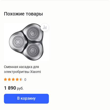
Похожие товары
Сменная насадка для
электробритвы Xiaomi
Electric Shaver S301
0
BHR7448GL
1 890
руб.
В корзину