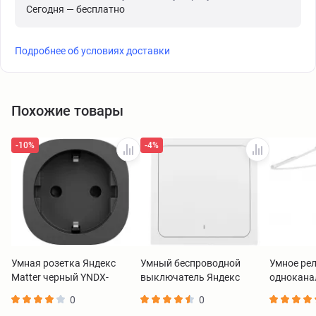
Сегодня — бесплатно
Подробнее об условиях доставки
Похожие товары
-10%
-4%
Умная розетка Яндекс
Умный беспроводной
Умное рел
Matter черный YNDX-
выключатель Яндекс
однокана
00540BLK
Zigbee 1 клавиша YNDX-
00537
0
0
00534