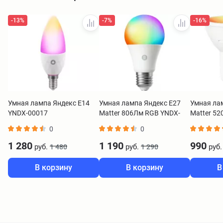
-13%
-7%
-16%
Умная лампа Яндекс Е14
Умная лампа Яндекс Е27
Умная ла
YNDX-00017
Matter 806Лм RGB YNDX-
Matter 5
00558
00559
0
0
1 280
1 190
990
руб.
руб.
руб.
1 480
1 290
В корзину
В корзину
В