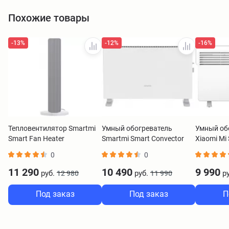
Похожие товары
-13%
-12%
-16%
Тепловентилятор Smartmi
Умный обогреватель
Умный об
Smart Fan Heater
Smartmi Smart Convector
Xiaomi Mi
Heater 1S белый
Heater S
0
0
11 290
10 490
9 990
руб.
руб.
ру
12 980
11 990
Под заказ
Под заказ
П