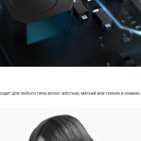
одходит для любого типа волос: жёстких, мягкий или тонких и ломки