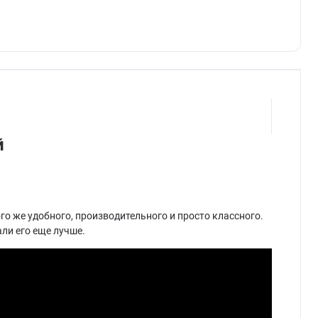
й
го же удобного, производительного и просто классного.
али его еще лучше.