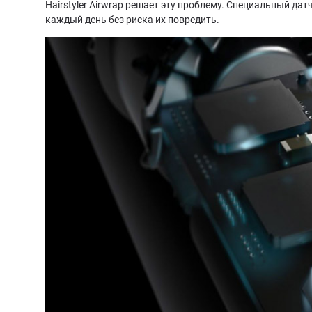
Hairstyler Airwrap решает эту проблему. Специальный да
каждый день без риска их повредить.