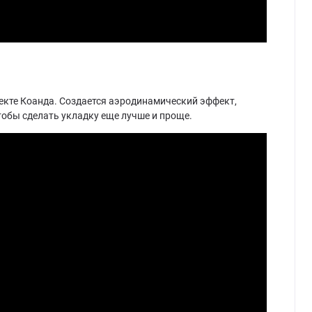
ффекте Коанда. Создается аэродинамический эффект,
тобы сделать укладку еще лучше и проще.