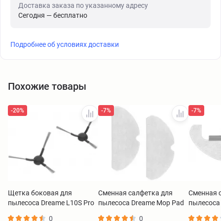
Доставка заказа по указанному адресу
Сегодня — бесплатно
Подробнее об условиях доставки
Похожие товары
-20%
-7%
-7%
Щетка боковая для
Сменная салфетка для
Сменная 
пылесоса Dreame L10S Pro
пылесоса Dreame Mop Pad
пылесоса
(2шт) RSB9
D10s/D10s Pro (набор из
D10s Plus
0
0