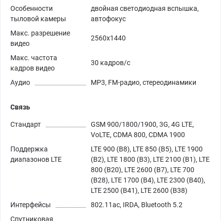
Особенности
двойная светодиодная вспышка,
тыловой камеры
автофокус
Макс. разрешение
2560x1440
видео
Макс. частота
30 кадров/с
кадров видео
Аудио
MP3, FM-радио, стереодинамики
Связь
Стандарт
GSM 900/1800/1900, 3G, 4G LTE,
VoLTE, CDMA 800, CDMA 1900
Поддержка
LTE 900 (B8), LTE 850 (B5), LTE 1900
диапазонов LTE
(B2), LTE 1800 (B3), LTE 2100 (B1), LTE
800 (B20), LTE 2600 (B7), LTE 700
(B28), LTE 1700 (B4), LTE 2300 (B40),
LTE 2500 (B41), LTE 2600 (B38)
Интерфейсы
802.11ac, IRDA, Bluetooth 5.2
Спутниковая