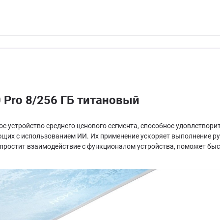
 Pro 8/256 ГБ титановый
ое устройство среднего ценового сегмента, способное удовлетвор
ающих с использованием ИИ. Их применение ускоряет выполнение р
la упростит взаимодействие с функционалом устройства, поможет 