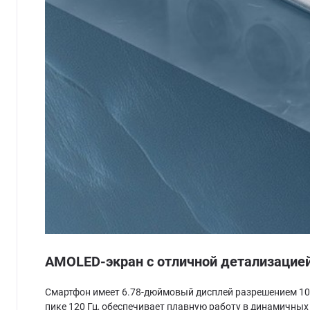
AMOLED-экран с отличной детализацие
Смартфон имеет 6.78-дюймовый дисплей разрешением 108
пике 120 Гц, обеспечивает плавную работу в динамичных 