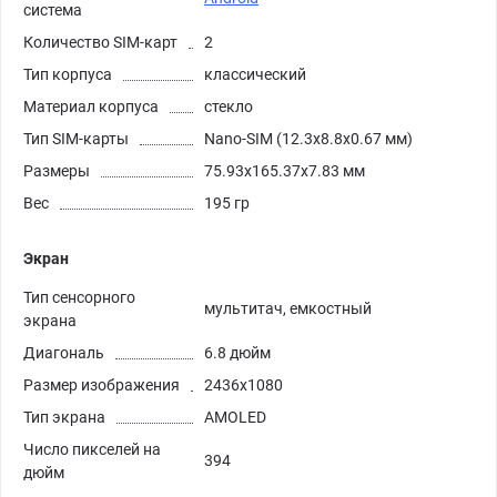
система
Количество SIM-карт
2
Тип корпуса
классический
Материал корпуса
стекло
Тип SIM-карты
Nano-SIM (12.3x8.8x0.67 мм)
Размеры
75.93x165.37x7.83 мм
Вес
195 гр
Экран
Тип сенсорного
мультитач, емкостный
экрана
Диагональ
6.8 дюйм
Размер изображения
2436x1080
Тип экрана
AMOLED
Число пикселей на
394
дюйм