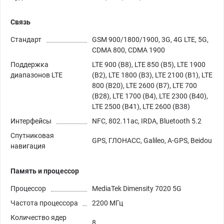
Связь
Стандарт
GSM 900/1800/1900, 3G, 4G LTE, 5G,
CDMA 800, CDMA 1900
Поддержка
LTE 900 (B8), LTE 850 (B5), LTE 1900
диапазонов LTE
(B2), LTE 1800 (B3), LTE 2100 (B1), LTE
800 (B20), LTE 2600 (B7), LTE 700
(B28), LTE 1700 (B4), LTE 2300 (B40),
LTE 2500 (B41), LTE 2600 (B38)
Интерфейсы
NFC, 802.11ac, IRDA, Bluetooth 5.2
Спутниковая
GPS, ГЛОНАСС, Galileo, A-GPS, Beidou
навигация
Память и процессор
Процессор
MediaTek Dimensity 7020 5G
Частота процессора
2200 МГц
Количество ядер
8