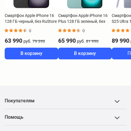
Смартфон Apple iPhone 16
Смартфон Apple iPhone 16
Смартфон
128 ГБ черный, без RuStore
Plus 128 ГБ зеленый, без
S25 Ultra
RuStore
0
0
63 990
65 990
89 990
руб.
руб.
79 390
81 990
В корзину
В корзину
П
Покупателям
Помощь