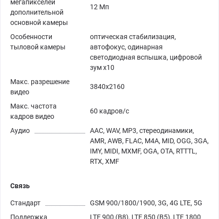
мегапикселей
12 Мп
дополнительной
основной камеры
Особенности
оптическая стабилизация,
тыловой камеры
автофокус, одинарная
светодиодная вспышка, цифровой
зум x10
Макс. разрешение
3840x2160
видео
Макс. частота
60 кадров/с
кадров видео
Аудио
AAC, WAV, MP3, стереодинамики,
AMR, AWB, FLAC, M4A, MID, OGG, 3GA,
IMY, MIDI, MXMF, OGA, OTA, RTTTL,
RTX, XMF
Связь
Стандарт
GSM 900/1800/1900, 3G, 4G LTE, 5G
Поддержка
LTE 900 (B8), LTE 850 (B5), LTE 1800