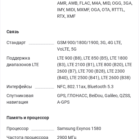
AMR, AWB, FLAC, M4A, MID, OGG, 3GA,
IMY, MIDI, MXMF, OGA, OTA, RTTTL,
RTX, XMF
Связь
Стандарт
GSM 900/1800/1900, 3G, 4G LTE,
VoLTE, 5G
Поддержка
LTE 900 (B8), LTE 850 (B5), LTE 1800
диапазонов LTE
(B3), LTE 2100 (B1), LTE 800 (B20), LTE
2600 (B7), LTE 700 (B28), LTE 2300
(B40), LTE 2500 (B41), LTE 2600 (B38)
Интерфейсы
NFC, 802.11ax, Bluetooth 5.3
Спутниковая
GPS, ГЛОНАСС, BeiDou, Galileo, QZSS,
навигация
A-GPS
Память и процессор
Процессор
Samsung Exynos 1580
Частота процессора
2900 МГц