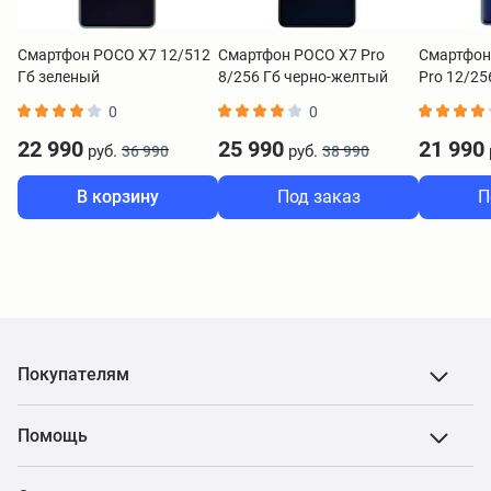
Смартфон POCO X7 12/512
Смартфон POCO X7 Pro
Смартфон
Гб зеленый
8/256 Гб черно-желтый
Pro 12/25
0
0
22 990
25 990
21 990
руб.
руб.
36 990
38 990
В корзину
Под заказ
П
Покупателям
Помощь