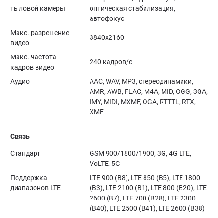
тыловой камеры
оптическая стабилизация,
автофокус
Макс. разрешение
3840x2160
видео
Макс. частота
240 кадров/с
кадров видео
Аудио
AAC, WAV, MP3, стереодинамики,
AMR, AWB, FLAC, M4A, MID, OGG, 3GA,
IMY, MIDI, MXMF, OGA, RTTTL, RTX,
XMF
Связь
Стандарт
GSM 900/1800/1900, 3G, 4G LTE,
VoLTE, 5G
Поддержка
LTE 900 (B8), LTE 850 (B5), LTE 1800
диапазонов LTE
(B3), LTE 2100 (B1), LTE 800 (B20), LTE
2600 (B7), LTE 700 (B28), LTE 2300
(B40), LTE 2500 (B41), LTE 2600 (B38)