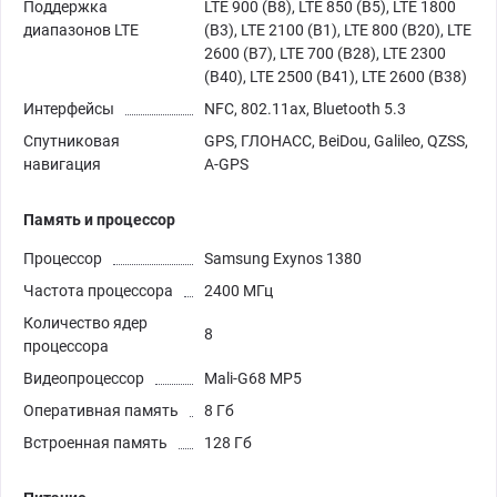
Поддержка
LTE 900 (B8), LTE 850 (B5), LTE 1800
диапазонов LTE
(B3), LTE 2100 (B1), LTE 800 (B20), LTE
2600 (B7), LTE 700 (B28), LTE 2300
(B40), LTE 2500 (B41), LTE 2600 (B38)
Интерфейсы
NFC, 802.11ax, Bluetooth 5.3
Спутниковая
GPS, ГЛОНАСС, BeiDou, Galileo, QZSS,
навигация
A-GPS
Память и процессор
Процессор
Samsung Exynos 1380
Частота процессора
2400 МГц
Количество ядер
8
процессора
Видеопроцессор
Mali-G68 MP5
Оперативная память
8 Гб
Встроенная память
128 Гб