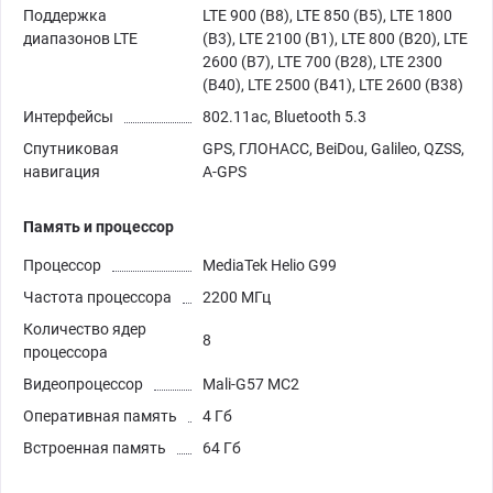
Поддержка
LTE 900 (B8), LTE 850 (B5), LTE 1800
диапазонов LTE
(B3), LTE 2100 (B1), LTE 800 (B20), LTE
2600 (B7), LTE 700 (B28), LTE 2300
(B40), LTE 2500 (B41), LTE 2600 (B38)
Интерфейсы
802.11ac, Bluetooth 5.3
Спутниковая
GPS, ГЛОНАСС, BeiDou, Galileo, QZSS,
навигация
A-GPS
Память и процессор
Процессор
MediaTek Helio G99
Частота процессора
2200 МГц
Количество ядер
8
процессора
Видеопроцессор
Mali-G57 MC2
Оперативная память
4 Гб
Встроенная память
64 Гб