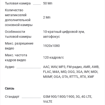
Тыловая камера
50 Мп
Количество
мегапикселей
2 Мп
дополнительной
основной камеры
Особенности
10-кратный цифровой зум,
тыловой камеры
автофокус
Макс. разрешение
1920x1080
видео
Макс. частота
120 кадров/с
кадров видео
Аудио
AAC, WAV, MP3, FM-радио, AMR, AWB,
FLAC, M4A, MID, OGG, 3GA, IMY, MIDI,
MXMF, OGA, OTA, RTTTL, RTX, XMF
Связь
Стандарт
GSM 900/1800/1900, 3G, 4G LTE,
VoLTE