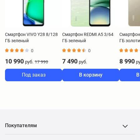
Смартфон VIVO Y28 8/128
Смартфон REDMI A5 3/64
Смартфон
ГБ зеленый
ГБ зеленый
ГБ золот
0
0
10 990
7 490
8 990
руб.
руб.
ру
17 990
Под заказ
В корзину
В
Покупателям