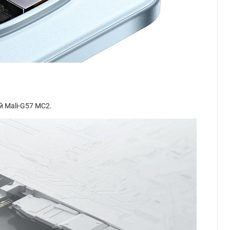
й Mali-G57 MC2.