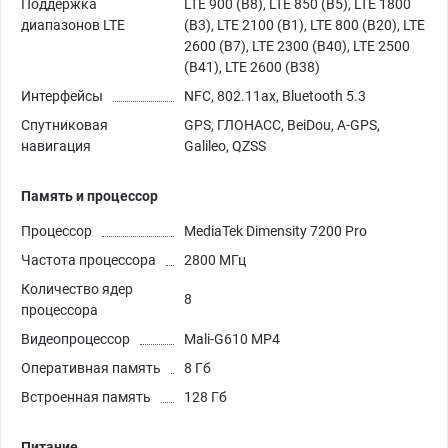
Поддержка
LTE 900 (B8), LTE 850 (B5), LTE 1800
диапазонов LTE
(B3), LTE 2100 (B1), LTE 800 (B20), LTE
2600 (B7), LTE 2300 (B40), LTE 2500
(B41), LTE 2600 (B38)
Интерфейсы
NFC, 802.11ax, Bluetooth 5.3
Спутниковая
GPS, ГЛОНАСС, BeiDou, A-GPS,
навигация
Galileo, QZSS
Память и процессор
Процессор
MediaTek Dimensity 7200 Pro
Частота процессора
2800 МГц
Количество ядер
8
процессора
Видеопроцессор
Mali-G610 MP4
Оперативная память
8 Гб
Встроенная память
128 Гб
Питание