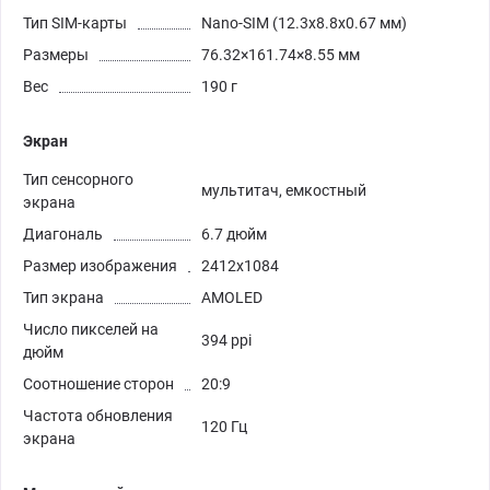
Тип SIM-карты
Nano-SIM (12.3x8.8x0.67 мм)
Размеры
76.32×161.74×8.55 мм
Вес
190 г
Экран
Тип сенсорного
мультитач, емкостный
экрана
Диагональ
6.7 дюйм
Размер изображения
2412x1084
Тип экрана
AMOLED
Число пикселей на
394 ppi
дюйм
Соотношение сторон
20:9
Частота обновления
120 Гц
экрана