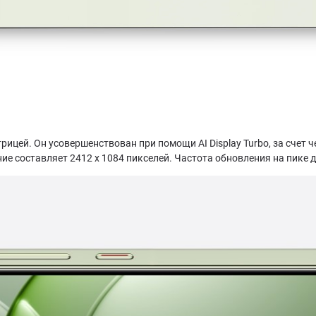
цей. Он усовершенствован при помощи AI Display Turbo, за счет 
 составляет 2412 х 1084 пикселей. Частота обновления на пике до