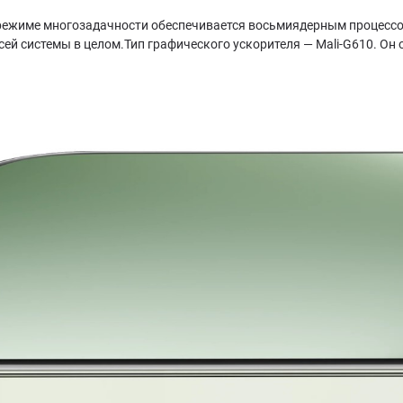
жиме многозадачности обеспечивается восьмиядерным процессором
ей системы в целом.Тип графического ускорителя — Mali-G610. Он 