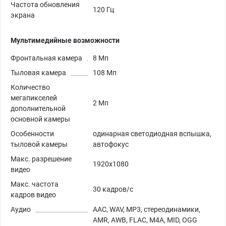
Частота обновления
120 Гц
экрана
Мультимедийные возможности
Фронтальная камера
8 Мп
Тыловая камера
108 Мп
Количество
мегапикселей
2 Мп
дополнительной
основной камеры
Особенности
одинарная светодиодная вспышка,
тыловой камеры
автофокус
Макс. разрешение
1920x1080
видео
Макс. частота
30 кадров/с
кадров видео
Аудио
AAC, WAV, MP3, стереодинамики,
AMR, AWB, FLAC, M4A, MID, OGG