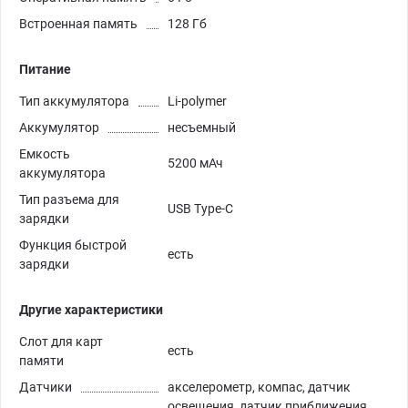
Встроенная память
128 Гб
Питание
Тип аккумулятора
Li-polymer
Аккумулятор
несъемный
Емкость
5200 мАч
аккумулятора
Тип разъема для
USB Type-C
зарядки
Функция быстрой
есть
зарядки
Другие характеристики
Слот для карт
есть
памяти
Датчики
акселерометр, компас, датчик
освещения, датчик приближения,