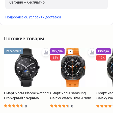
Сегодня — бесплатно
Подробнее об условиях доставки
Похожие товары
Рассрочка
Скидка
Скидка
>
-12%
-12%
Смарт-часы Xiaomi Watch 2
Смарт-часы Samsung
Смарт-ча
Pro черный с черным
Galaxy Watch Ultra 47mm
Galaxy Wa
каучуковым ремешком
черный титан с оранжевым
серый тит
0
0
BHR7211GL
ремешком
ремешко