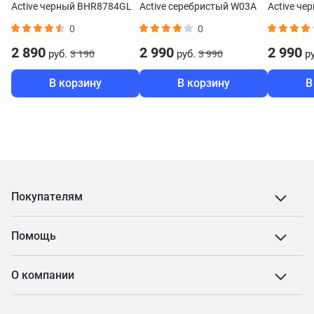
Active черный BHR8784GL
Active серебристый W03A
Active че
0
0
2 890
2 990
2 990
руб.
руб.
ру
3 190
3 990
В корзину
В корзину
В
Покупателям
Помощь
О компании