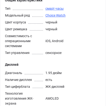
Общие характеристики
Тип
смарт-часы
Модельный ряд
Choice Watch
Цвет корпуса
черный
Цвет ремешка
черный
Совместимость с
операционными
iOS, Android
системами
Тип управления
сенсорное
Дисплей
Диагональ
1.95 дюйм
Наличие дисплея
есть
Тип циферблата
ЖК-дисплей
Технология
изготовления ЖК-
AMOLED
экрана