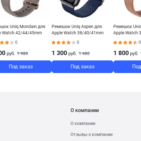
шок Uniq Mondain для
Ремешок Uniq Aspen для
Ремешок Uniq
e Watch 42/44/45mm
Apple Watch 38/40/41mm
Apple Watch
евый MONBEG
синий ASPOBLU
розовый MO
0
0
0
00
1 300
1 800
руб.
руб.
руб.
1 980
1 480
Под заказ
Под заказ
Под
О компании
О компании
Отзывы о компании