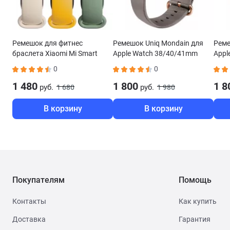
Ремешок для фитнес
Ремешок Uniq Mondain для
Реме
браслета Xiaomi Mi Smart
Apple Watch 38/40/41mm
Appl
Band 6 Strap (3шт) бежевый/
бежевый MONBEG
беж
0
0
зеленый/желтый BHR5135GL
1 480
1 800
1 8
руб.
руб.
1 680
1 980
В корзину
В корзину
Покупателям
Помощь
Контакты
Как купить
Доставка
Гарантия