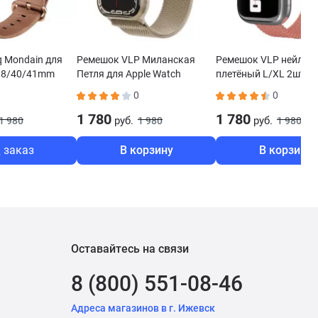
 Mondain для
Ремешок VLP Миланская
Ремешок VLP нейлон
 38/40/41mm
Петля для Apple Watch
плетёный L/XL 2шт дл
NPNK
42/44/45/49mm золотистый
Watch 38/40/41mm
0
0
коралловый
1 780
1 780
руб.
руб.
1 980
1 980
1 980
 заказ
В корзину
В корзину
Оставайтесь на связи
8 (800) 551-08-46
Адреса магазинов в г. Ижевск