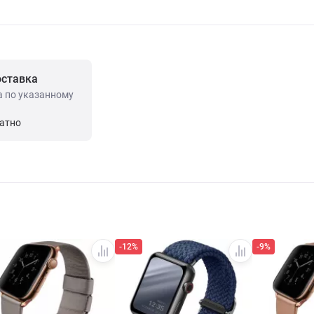
оставка
а по указанному
латно
-12%
-9%